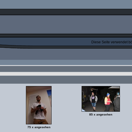
Diese Seite verwendet bös
85 x angesehen
75 x angesehen