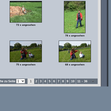
73 x angesehen
78 x angesehen
75 x angesehen
68 x angesehen
he zu Seite
1
2
3
4
5
6
7
8
9
10
11
-
36