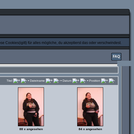
e Cookies(igitt) für alles mögliche, du akzeptierst das oder verschwindest.
FAQ
•
•
•
Titel
Dateiname
Datum
Position
88 x angesehen
84 x angesehen