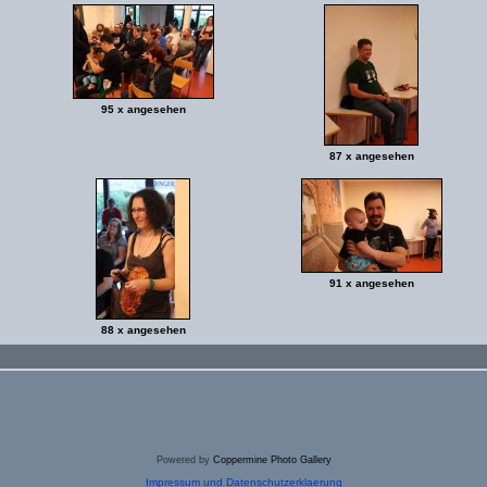
95 x angesehen
87 x angesehen
91 x angesehen
88 x angesehen
Powered by
Coppermine Photo Gallery
Impressum und Datenschutzerklaerung