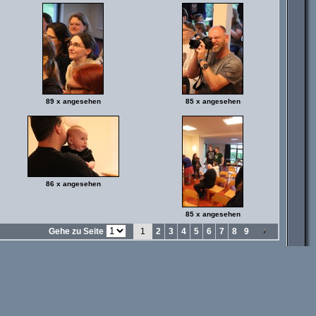
89 x angesehen
85 x angesehen
86 x angesehen
85 x angesehen
Gehe zu Seite
1
2
3
4
5
6
7
8
9