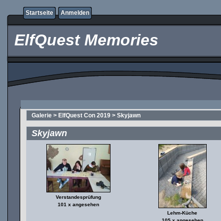
Startseite
Anmelden
ElfQuest Memories
Galerie
>
ElfQuest Con 2019
>
Skyjawn
Skyjawn
Verstandesprüfung
101 x angesehen
Lehm-Küche
105 x angesehen