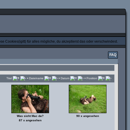
e Cookies(igitt) für alles mögliche, du akzeptierst das oder verschwindest.
FAQ
•
•
•
Titel
Dateiname
Datum
Position
Was sieht Mac da?
90 x angesehen
87 x angesehen