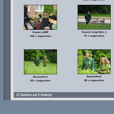
Susann zeigt Bein ;)
Kinder-LARP
91 x angesehen
106 x angesehen
Baumelfen2
Baumelfen1
88 x angesehen
89 x angesehen
27 Dateien auf 2 Seite(n)