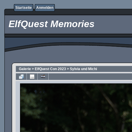
Startseite
Anmelden
ElfQuest Memories
Galerie
>
ElfQuest Con 2023
>
Sylvia und Michi