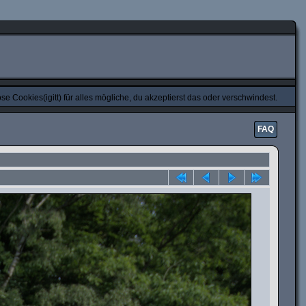
e Cookies(igitt) für alles mögliche, du akzeptierst das oder verschwindest.
FAQ